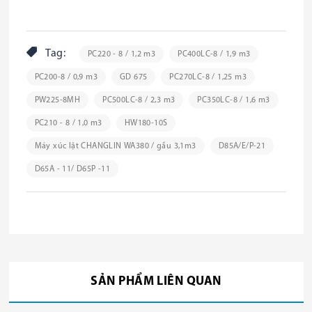
Tag:
PC220 - 8 / 1,2 m3
PC400LC-8 / 1,9 m3
PC200-8 / 0,9 m3
GD 675
PC270LC-8 / 1,25 m3
PW225-8MH
PC500LC-8 / 2,3 m3
PC350LC-8 / 1,6 m3
PC210 - 8 / 1,0 m3
HW180-10S
Máy xúc lật CHANGLIN WA380 / gầu 3,1m3
D85A/E/P-21
D65A - 11/ D65P -11
SẢN PHẨM LIÊN QUAN