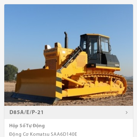
D85A/E/P-21
Hộp Số Tự Động
Động Cơ Komatsu SAA6D140E