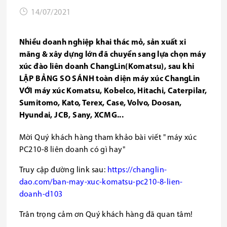
14/07/2021
Nhiều doanh nghiệp khai thác mỏ, sản xuất xi
măng & xây dựng lớn đã chuyển sang lựa chọn máy
xúc đào liên doanh ChangLin(Komatsu), sau khi
LẬP BẢNG SO SÁNH toàn diện máy xúc ChangLin
VỚI máy xúc Komatsu, Kobelco, Hitachi, Caterpilar,
Sumitomo, Kato, Terex, Case, Volvo, Doosan,
Hyundai, JCB, Sany, XCMG...
Mời Quý khách hàng tham khảo bài viết " máy xúc
PC210-8 liên doanh có gì hay"
Truy cập đường link sau:
https://changlin-
dao.com/ban-may-xuc-komatsu-pc210-8-lien-
doanh-d103
Trân trọng cảm ơn Quý khách hàng đã quan tâm!