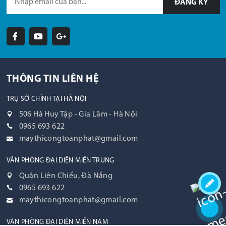
ĐĂNG KÝ
THÔNG TIN LIÊN HỆ
TRỤ SỞ CHÍNH TẠI HÀ NỘI
506 Hà Huy Tập - Gia Lâm - Hà Nội
0965 693 622
maythicongtoanphat@gmail.com
VĂN PHÒNG ĐẠI DIỆN MIỀN TRUNG
Quận Liên Chiểu, Đà Nẵng
0965 693 622
maythicongtoanphat@gmail.com
VĂN PHÒNG ĐẠI DIỆN MIỀN NAM