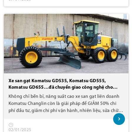
Xe san gạt Komatsu GD535, Komatsu GD555,
Komatsu GD655…đã chuyển giao công nghệ cho
Changlin liên doanh sản xuất, giá bán thấp hơn 50%
Không chỉ bền bỉ, năng suất cao xe san gạt liên doanh
& chất lượng không đổi!
Komatsu Changlin còn là giải pháp để GIẢM 50% chi
phí đầu tư, giảm chi phí vận hành, nhiên liệu, sửa chữa,
phụ tùng…
02/01/2025