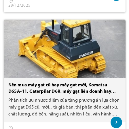
28/12/2025
Nên mua máy gạt cũ hay máy gạt mới, Komatsu
D65A-11, Caterpilar D6R, máy gạt liên doanh hay
máy gạt Trung Quốc & Tại sao?
Phân tích ưu nhược điểm của từng phương án lựa chọn
máy gạt D65 cũ, mới... từ giá bán, thị phần đến xuất xứ,
chất lượng, độ bền, năng suất, nhiên liệu, vận hành,
phụ tùng, sửa chữa, chi phí, dịch vụ sau bán hàng...