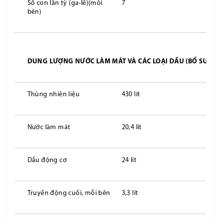
Số con lăn tỳ (ga-lê)(mỗi
7
bên)
DUNG LƯỢNG NƯỚC LÀM MÁT VÀ CÁC LOẠI DẦU (BỔ SUNG
Thùng nhiên liệu
430 lít
Nước làm mát
20,4 lít
Dầu động cơ
24 lít
Truyền động cuối, mỗi bên
3,3 lít