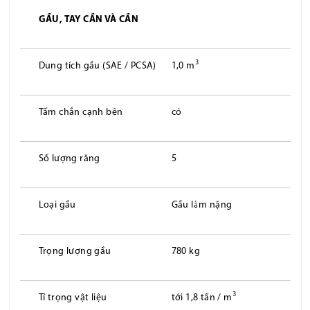
GẦU, TAY CẦN VÀ CẦN
3
Dung tích gầu (SAE / PCSA)
1,0 m
Tấm chắn cạnh bên
có
Số lượng răng
5
Loại gầu
Gầu làm nặng
Trọng lượng gầu
780 kg
3
Tỉ trọng vật liệu
tới 1,8 tấn / m