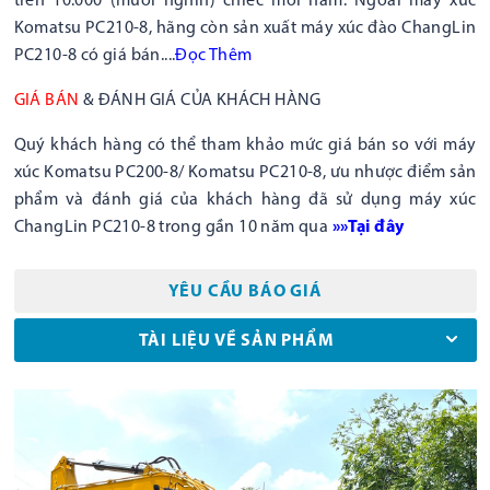
trên 10.000 (mười nghìn) chiếc mỗi năm. Ngoài máy xúc
Komatsu PC210-8, hãng còn sản xuất máy xúc đào ChangLin
PC210-8 có giá bán....
Đọc
Thêm
GIÁ BÁN
& ĐÁNH GIÁ CỦA KHÁCH HÀNG
Quý khách hàng có thể tham khảo mức giá bán so với máy
xúc Komatsu PC200-8/ Komatsu PC210-8, ưu nhược điểm sản
phẩm và đánh giá của khách hàng đã sử dụng máy xúc
ChangLin PC210-8 trong gần 10 năm qua
»»Tại đây
YÊU CẦU BÁO GIÁ
TÀI LIỆU VỀ SẢN PHẨM