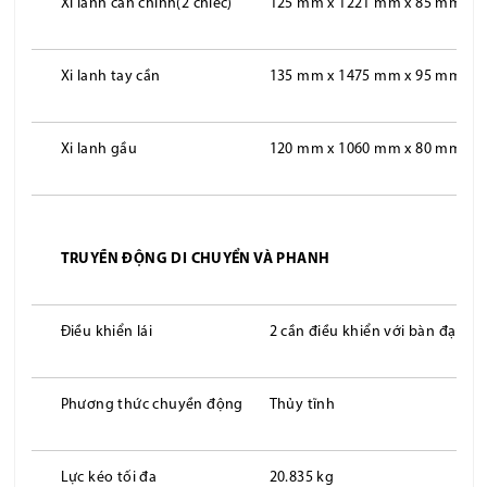
Xi lanh cần chính(2 chiếc)
125 mm x 1221 mm x 85 mm
Xi lanh tay cần
135 mm x 1475 mm x 95 mm
Xi lanh gầu
120 mm x 1060 mm x 80 mm
TRUYỀN ĐỘNG DI CHUYỂN VÀ PHANH
Điều khiển lái
2 cần điều khiển với bàn đạp
Phương thức chuyền động
Thủy tĩnh
Lực kéo tối đa
20.835 kg