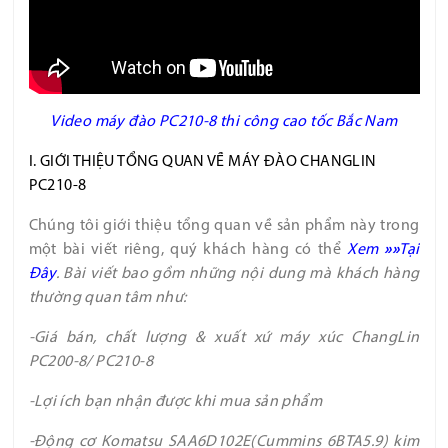
Video máy đào PC210-8 thi công cao tốc Bắc Nam
I. GIỚI THIỆU TỔNG QUAN VỀ MÁY ĐÀO CHANGLIN
PC210-8
Chúng tôi giới thiệu tổng quan về sản phẩm này trong
một bài viết riêng, quý khách hàng có thể
Xem
»»
Tại
Đây
. Bài viết bao gồm những nội dung mà khách hàng
thường quan tâm như:
-Giá bán, chất lượng & xuất xứ máy xúc ChangLin
PC200-8/ PC210-8
-Lợi ích bạn nhận được khi mua sản phẩm
-Động cơ Komatsu SAA6D102E(Cummins 6BTA5.9) kim