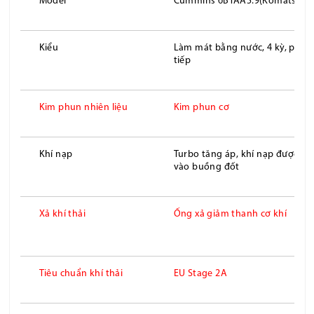
Model
Cummins 6BTAA5.9(Komatsu S
Kiểu
Làm mát bằng nước, 4 kỳ, phun 
tiếp
Kim phun nhiên liệu
Kim phun cơ
Khí nạp
Turbo tăng áp, khí nạp được là
vào buồng đốt
Xả khí thải
Ống xả giảm thanh cơ khí
Tiêu chuẩn khí thải
EU Stage 2A