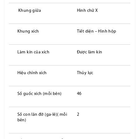
Khung giữa
Hình chữ X
Khung xích
Tiết diện – Hình hộp
Làm kín của xích
Được làm kín
Hiệu chỉnh xích
Thủy lực
Số guốc xích (mỗi bên)
46
Số con lăn đỡ (ga-lê)( mỗi
2
bên)