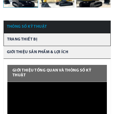
THÔNG SỐ KỸ THUẬT
TRANG THIẾT BỊ
GIỚI THIỆU SẢN PHẨM & LỢI ÍCH
GIỚI THIỆU TỔNG QUAN VÀ THÔNG SỐ KỸ
THUẬT