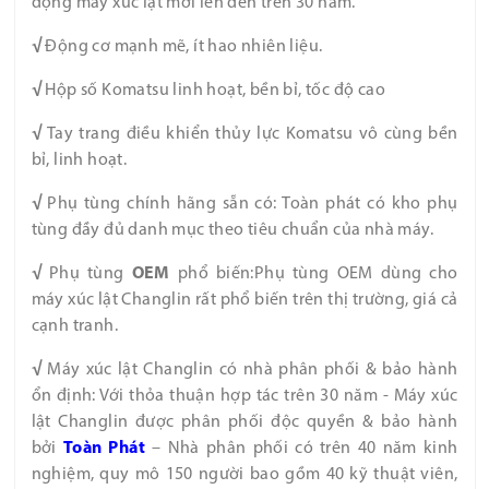
động máy xúc lật mới lên đến trên 30 năm.
√
Động cơ mạnh mẽ, ít hao nhiên liệu.
√
Hộp số Komatsu linh hoạt, bền bỉ, tốc độ cao
√
Tay trang điều khiển thủy lực Komatsu vô cùng bền
bỉ, linh hoạt.
√
Phụ tùng chính hãng sẵn có: Toàn phát có kho phụ
tùng đầy đủ danh mục theo tiêu chuẩn của nhà máy.
√
Phụ tùng
OEM
phổ biến:Phụ tùng OEM dùng cho
máy xúc lật Changlin rất phổ biến trên thị trường, giá cả
cạnh tranh.
√
Máy xúc lật Changlin có nhà phân phối & bảo hành
ổn định: Với thỏa thuận hợp tác trên 30 năm - Máy xúc
lật Changlin được phân phối độc quyền & bảo hành
bởi
Toàn
Phát
– Nhà phân phối có trên 40 năm kinh
nghiệm, quy mô 150 người bao gồm 40 kỹ thuật viên,