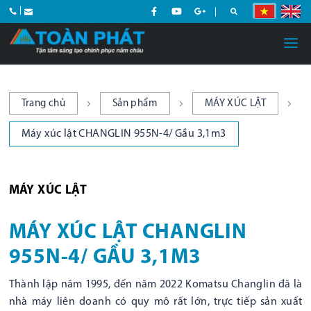
Trang chủ
Sản phẩm
MÁY XÚC LẬT
Máy xúc lật CHANGLIN 955N-4/ Gầu 3,1m3
MÁY XÚC LẬT
MÁY XÚC LẬT CHANGLIN
955N-4/ GẦU 3,1M3
Thành lập năm 1995, đến năm 2022 Komatsu Changlin đã là
nhà máy liên doanh có quy mô rất lớn, trực tiếp sản xuất