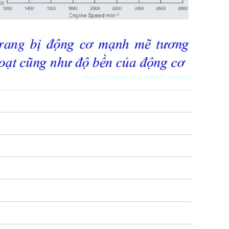
xe cuốc 03, xe cuoc 02, giá xe cuốc hitachi 03