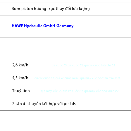
Bơm piston hướng trục thay đổi lưu lượng
HAWE Hydraulic GmbH Germany
2,6 km/h
xe cuốc 03, xe cuoc 02, giá xe cuốc hitachi 03
4,5 km/h
giá xe cuốc 03, giá xe cuốc mini, giá máy xúc doosan 55w mới
Thuỷ tĩnh
giá máy xúc 55, giá xe cuốc 02, giá máy xúc doosan dx55
2 cần di chuyển kết hợp với pedals