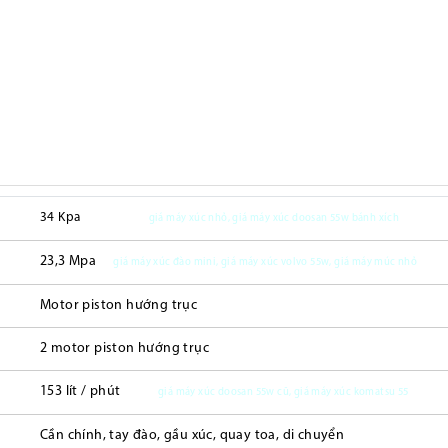
34 Kpa
giá máy xúc nhỏ, giá máy xúc doosan 55w bánh xích
23,3 Mpa
giá máy xúc đào mini, giá máy xúc volvo 55w, giá máy múc nhỏ
Motor piston hướng trục
2 motor piston hướng trục
153 lít / phút
giá máy xúc doosan 55w cũ, giá máy xúc komatsu 55
Cần chính, tay đào, gầu xúc, quay toa, di chuyển