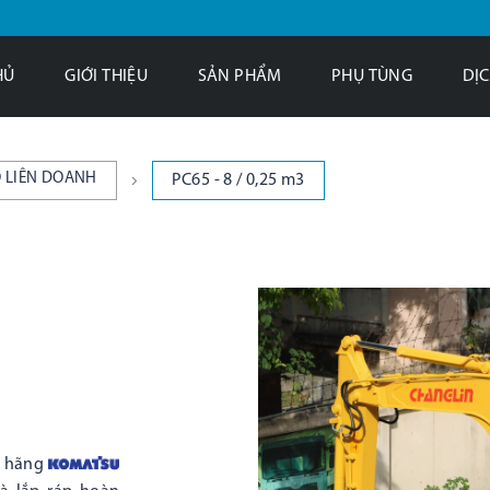
HỦ
GIỚI THIỆU
SẢN PHẨM
PHỤ TÙNG
DỊC
 LIÊN DOANH
PC65 - 8 / 0,25 m3
i hãng