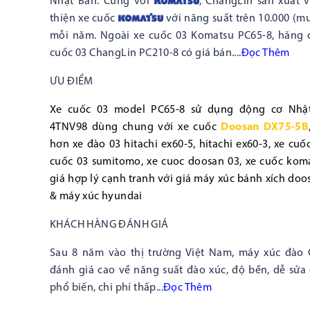
Nhật Bản. Cùng với
, ChangLin sản xuất 
thiện xe cuốc
với năng suất trên 10.000 (mư
mỗi năm. Ngoài xe cuốc 03 Komatsu PC65-8, hãng c
cuốc 03 ChangLin PC210-8 có giá bán....
Đọc
Thêm
ƯU ĐIỂM
Xe cuốc 03 model PC65-8 sử dụng động cơ Nh
4TNV98 dùng chung với xe cuốc
Doosan DX75-5B
hơn xe đào 03 hitachi ex60-5, hitachi ex60-3, xe cuố
cuốc 03 sumitomo, xe cuoc doosan 03, xe cuốc kom
giá hợp lý cạnh tranh với giá máy xúc bánh xích doo
& máy xúc hyundai
KHÁCH HÀNG ĐÁNH GIÁ
Sau 8 năm vào thị trường Việt Nam, máy xúc đào 
đánh giá cao về năng suất đào xúc, độ bền, dễ sửa
phổ biến, chi phí thấp...
Đọc
Thêm