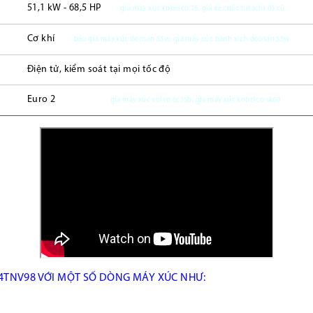
51,1 kW - 68,5 HP
giá máy xúc kobelco 75, giá xe cuốc hitachi 03 cũ
Cơ khí
báo giá máy xúc doosan 55w, giá máy xúc bánh xích doosan 55w
Điện tử, kiểm soát tại mọi tốc độ
Euro 2
giá máy xúc volvo ec55b, giá máy xúc kobelco sk60
TNV98 VỚI MỘT SỐ DÒNG MÁY XÚC NHƯ: