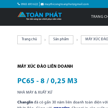
0965 693 622
maythicongtoanphat@gmail.com
TRANG C
Trang chủ
Sản phẩm
MÁY XÚC ĐÀO
MÁY XÚC ĐÀO LIÊN DOANH
PC65 - 8 / 0,25 M3
NHÀ MÁY & XUẤT XỨ
Changlin
đã có gần 30 năm liên doanh toàn diện vớ