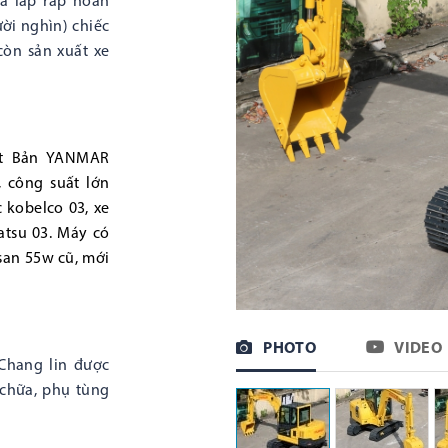
và lắp ráp hoàn
ời nghìn) chiếc
òn sản xuất xe
ật Bản YANMAR
, công suất lớn
c kobelco 03, xe
atsu 03. Máy có
san 55w cũ, mới
PHOTO
VIDEO
Chang lin được
 chữa, phụ tùng