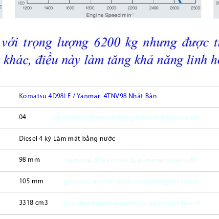
Komatsu 4D98LE / Yanmar 4TNV98 Nhật Bản
04
giá xe cuốc 03, giá xe cuốc mini, giá máy xúc doosan 55w mới
Diesel 4 kỳ Làm mát bằng nước
98 mm
giá máy xúc 55, giá xe cuốc 02, giá máy xúc doosan dx55
105 mm
gia xe cuoc sumitomo 03, xe cuốc 03 giá rẻ, giá xe cuốc cũ
3318 cm3
giá xe đào hitachi 03, gia xe cuoc 03, gia xe cuoc hitachi 03