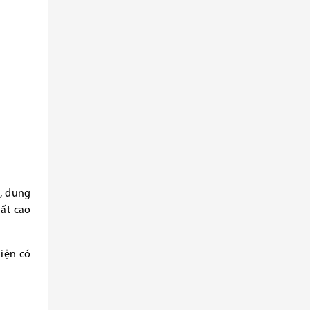
, dung
uất cao
iện có