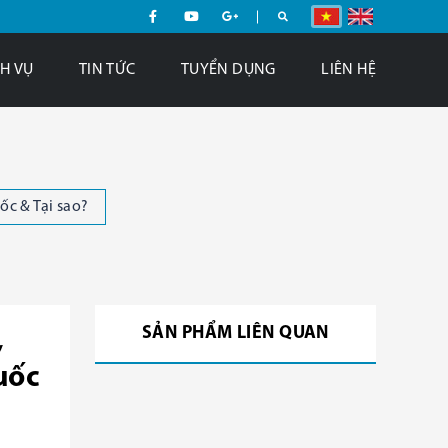
H VỤ
TIN TỨC
TUYỂN DỤNG
LIÊN HỆ
c & Tại sao?
SẢN PHẨM LIÊN QUAN
,
uốc