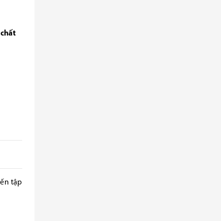
 chất
iến tập