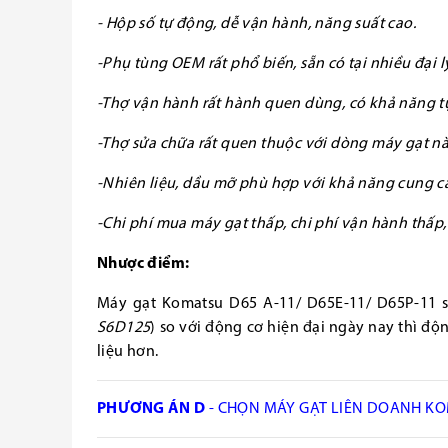
- Hộp số tự động, dễ vận hành, năng suất cao.
-Phụ tùng OEM rất phổ biến, sẵn có tại nhiều đại lý
-Thợ vận hành rất hành quen dùng, có khả năng tự 
-Thợ sửa chữa rất quen thuộc với dòng máy gạt này
-Nhiên liệu, dầu mỡ phù hợp với khả năng cung cấ
-Chi phí mua máy gạt thấp, chi phí vận hành thấp,
Nhược điểm:
Máy gạt Komatsu D65 A-11/ D65E-11/ D65P-11 
S6D125
) so với động cơ hiện đại ngày nay thì độ
liệu hơn.
PHƯƠNG ÁN D
- CHỌN MÁY GẠT LIÊN DOANH KOM