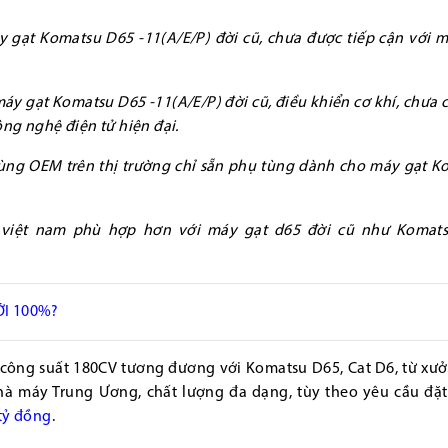
 gạt Komatsu D65 -11(A/E/P) đời cũ, chưa được tiếp cận với m
máy gạt Komatsu D65 -11(A/E/P) đời cũ, điều khiển cơ khí, chưa 
ng nghệ điện tử hiện đại.
 tùng OEM trên thị trường chỉ sẵn phụ tùng dành cho máy gạt 
ng việt nam phù hợp hơn với máy gạt d65 đời cũ như Komat
I 100%?
t công suất 180CV tương đương với Komatsu D65, Cat D6, từ xư
à máy Trung Ương, chất lượng đa dạng, tùy theo yêu cầu đặt
 tỷ đồng
.