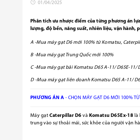
01/04/2025
Phân tích ưu nhược điểm của từng phương án lựa 
lượng, độ bền, năng suất, nhiên liệu, vận hành, p
A -Mua máy gạt D6 mới 100% từ Komatsu, Caterpill
B -Mua máy gạt Trung Quốc mới 100%
C -Mua máy gạt bãi Komatsu D65 A-11/ D65E-11/ 
D -Mua máy gạt liên doanh Komatsu D65 A-11/ D
PHƯƠNG ÁN A
- CHỌN MÁY GẠT D6 MỚI 100% TỪ
Máy gạt
Caterpillar
D6
và
Komatsu D65Ex-18
là
trung vào sự thoải mái, sức khỏe của người vận 