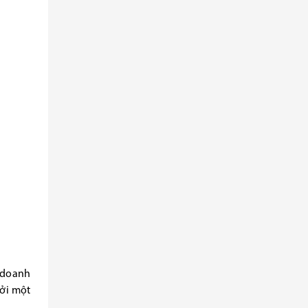
ó doanh
bởi một