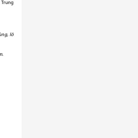
 Trung
ng, lô
m.