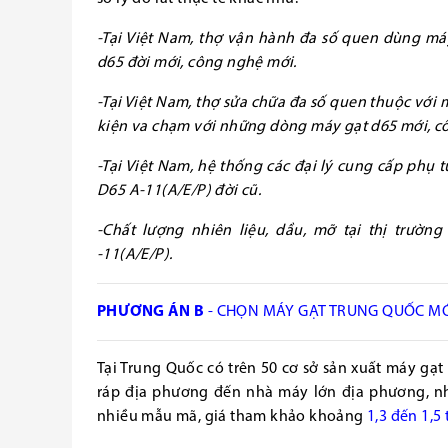
-Tại Việt Nam, thợ vận hành đa số quen dùng máy
d65 đời mới, công nghệ mới.
-Tại Việt Nam, thợ sửa chữa đa số quen thuộc với 
kiện va chạm với những dòng máy gạt d65 mới, cô
-Tại Việt Nam, hệ thống các đại lý cung cấp phụ
D65 A-11(A/E/P) đời cũ.
-Chất lượng nhiên liệu, dầu, mỡ tại thị trườ
-11(A/E/P).
PHƯƠNG ÁN B
- CHỌN MÁY GẠT TRUNG QUỐC MỚ
Tại Trung Quốc có trên 50 cơ sở sản xuất máy gạ
ráp địa phương đến nhà máy lớn địa phương, nh
nhiều mẫu mã,
giá tham khảo khoảng
1,3 đến 1,5