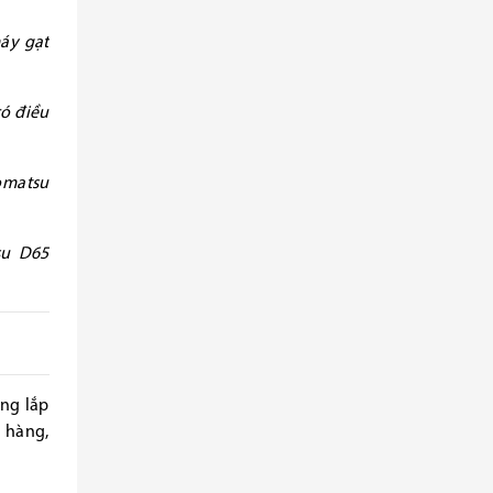
áy gạt
có điều
Komatsu
su D65
ởng lắp
 hàng,