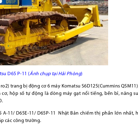
su D65 P-11 (
Ảnh chụp tại Hải Phòng
)
uro2) trang bị động cơ 6 máy Komatsu S6D125(Cummins QSM11)
n cơ, hộp số tự động là dòng máy gạt nổi tiếng, bền bỉ, năng s
0.
5 A-11/ D65E-11/ D65P-11 Nhật Bản chiếm thị phần lớn nhất, h
ắp các công trường.